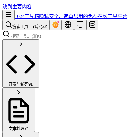
跳到主要内容
1024工具箱
隐私安全、简单易用的免费在线工具平台
搜索工具... (⌘K)
⌘K
开发与编码
91
文本处理
71