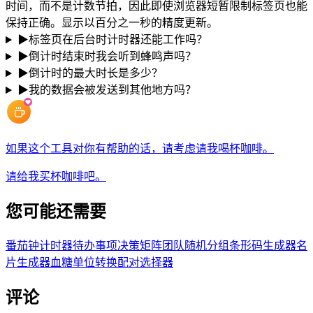
时间，而不是计数节拍，因此即使浏览器短暂限制标签页也能
保持正确。显示以百分之一秒的精度更新。
▶
标签页在后台时计时器还能工作吗？
▶
倒计时结束时我会听到蜂鸣声吗？
▶
倒计时的最大时长是多少？
▶
我的数据会被发送到其他地方吗？
如果这个工具对你有帮助的话，请考虑请我喝杯咖啡。
请给我买杯咖啡吧。
您可能还需要
番茄钟计时器
待办事项
决策矩阵
团队随机分组
条形码生成器
名
片生成器
血糖单位转换
配对选择器
评论