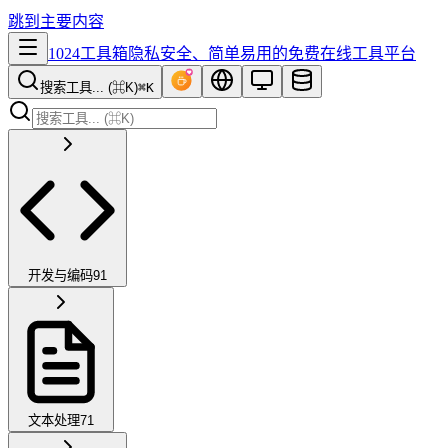
跳到主要内容
1024工具箱
隐私安全、简单易用的免费在线工具平台
搜索工具... (⌘K)
⌘K
开发与编码
91
文本处理
71