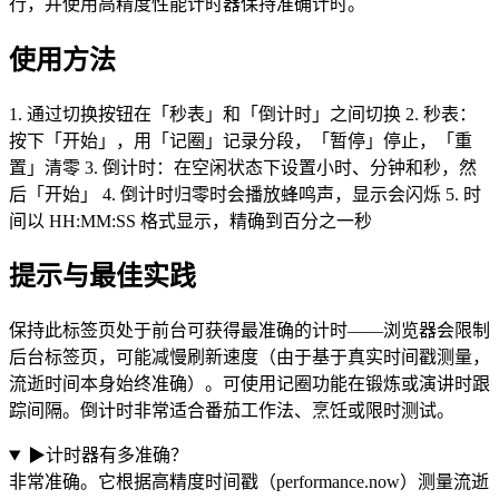
行，并使用高精度性能计时器保持准确计时。
使用方法
1. 通过切换按钮在「秒表」和「倒计时」之间切换 2. 秒表：
按下「开始」，用「记圈」记录分段，「暂停」停止，「重
置」清零 3. 倒计时：在空闲状态下设置小时、分钟和秒，然
后「开始」 4. 倒计时归零时会播放蜂鸣声，显示会闪烁 5. 时
间以 HH:MM:SS 格式显示，精确到百分之一秒
提示与最佳实践
保持此标签页处于前台可获得最准确的计时——浏览器会限制
后台标签页，可能减慢刷新速度（由于基于真实时间戳测量，
流逝时间本身始终准确）。可使用记圈功能在锻炼或演讲时跟
踪间隔。倒计时非常适合番茄工作法、烹饪或限时测试。
▶
计时器有多准确？
非常准确。它根据高精度时间戳（performance.now）测量流逝