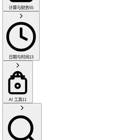
计算与财务
55
日期与时间
13
AI 工具
11