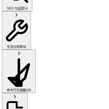
SEO 与运营
14
生活与效率
58
命令行生成器
105