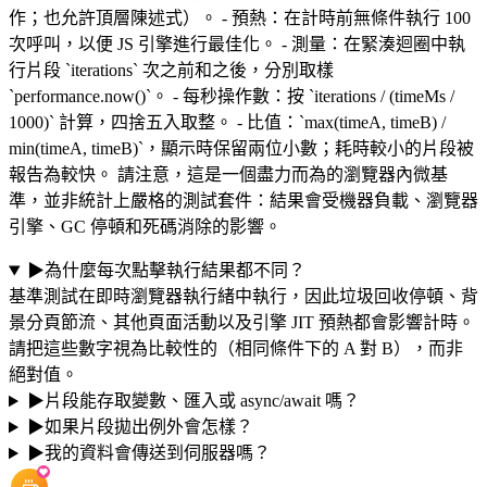
作；也允許頂層陳述式）。 - 預熱：在計時前無條件執行 100
次呼叫，以便 JS 引擎進行最佳化。 - 測量：在緊湊迴圈中執
行片段 `iterations` 次之前和之後，分別取樣
`performance.now()`。 - 每秒操作數：按 `iterations / (timeMs /
1000)` 計算，四捨五入取整。 - 比值：`max(timeA, timeB) /
min(timeA, timeB)`，顯示時保留兩位小數；耗時較小的片段被
報告為較快。 請注意，這是一個盡力而為的瀏覽器內微基
準，並非統計上嚴格的測試套件：結果會受機器負載、瀏覽器
引擎、GC 停頓和死碼消除的影響。
▶
為什麼每次點擊執行結果都不同？
基準測試在即時瀏覽器執行緒中執行，因此垃圾回收停頓、背
景分頁節流、其他頁面活動以及引擎 JIT 預熱都會影響計時。
請把這些數字視為比較性的（相同條件下的 A 對 B），而非
絕對值。
▶
片段能存取變數、匯入或 async/await 嗎？
▶
如果片段拋出例外會怎樣？
▶
我的資料會傳送到伺服器嗎？