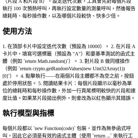
（片段 A 和片段 B），設定迭代次數，工具會先對每個片段
執行 100 次預熱呼叫，再執行設定數量的測量呼叫，然後報告
總耗時、每秒操作數，以及哪個片段較快、快多少倍。
使用方法
1. 在頂部卡片中設定迭代次數（預設為 10000）。 2. 在片段 A
卡片中，填寫可選標籤（預設為 "A"）和要基準測試的函式主
體（例如 `return Math.random()`）。 3. 對片段 B 做同樣操作
（例如 `return crypto.getRandomValues(new Uint32Array(1))
[0]`）。 4. 點擊執行——在兩個片段主體都不為空之前，按鈕
處於停用狀態。 5. 閱讀結果卡片：每個片段顯示以毫秒為單
位的總耗時和每秒操作數，外加一行頁尾標明較快的片段和速
度比值。如果某片段拋出例外，則會改為以紅色顯示其錯誤。
執行模型與指標
每個片段都以 `new Function(code)` 包裝，並作為無參函式呼
叫，因此它必須是有效的函式主體（使用 `return ...` 來執行工