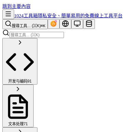
跳到主要內容
1024工具箱
隱私安全、簡單易用的免費線上工具平台
搜尋工具... (⌘K)
⌘K
开发与编码
91
文本处理
71