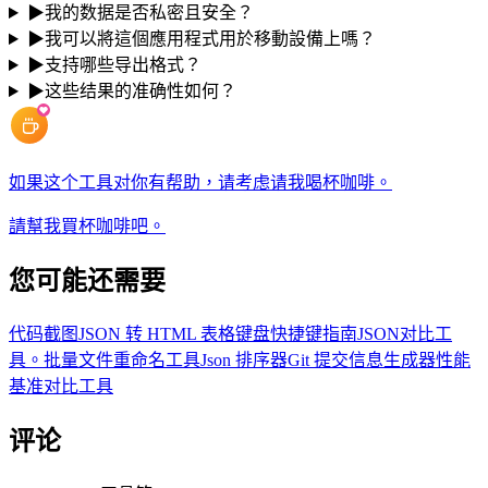
▶
我的数据是否私密且安全？
▶
我可以將這個應用程式用於移動設備上嗎？
▶
支持哪些导出格式？
▶
这些结果的准确性如何？
如果这个工具对你有帮助，请考虑请我喝杯咖啡。
請幫我買杯咖啡吧。
您可能还需要
代码截图
JSON 转 HTML 表格
键盘快捷键指南
JSON对比工
具。
批量文件重命名工具
Json 排序器
Git 提交信息生成器
性能
基准对比工具
评论