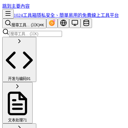
跳到主要內容
1024工具箱
隱私安全、簡單易用的免費線上工具平台
搜尋工具... (⌘K)
⌘K
开发与编码
91
文本处理
71