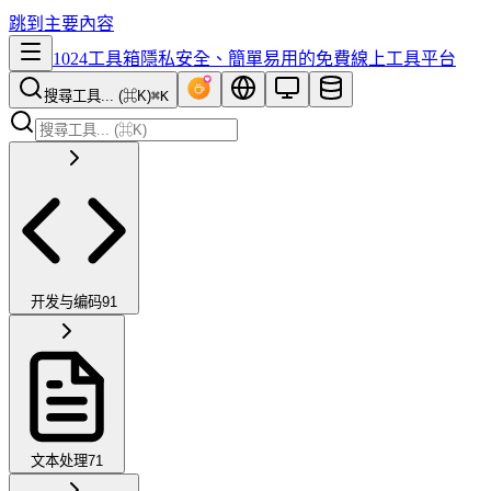
跳到主要內容
1024工具箱
隱私安全、簡單易用的免費線上工具平台
搜尋工具... (⌘K)
⌘K
开发与编码
91
文本处理
71