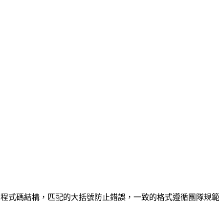
排揭示程式碼結構，匹配的大括號防止錯誤，一致的格式遵循團隊規範。壓