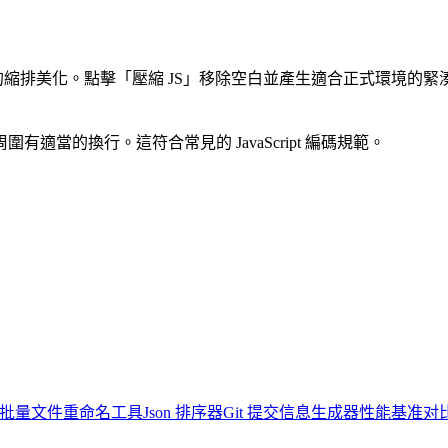
」以一致的縮排美化。點擊「壓縮 JS」移除空白並產生適合正式環境的
適當的換行。這符合常見的 JavaScript 編碼規範。
批量文件重命名工具
Json 排序器
Git 提交信息生成器
性能基准对