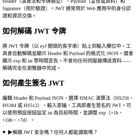
Header（演算法和令牌類型）、Payload（宣告或資料）和
Signature（用於驗證）。JWT 通常用於 Web 應用中的身分認
證和資訊交換。
如何解碼 JWT 令牌
將 JWT 令牌（以 eyJ 開頭的長字串）貼上到輸入欄位中。工
具會自動解碼並顯示 Header 和 Payload 的格式化 JSON。還會
顯示 exp 和 iat 等時間宣告。不會向任何伺服器傳送資料——
解碼完全在瀏覽器中完成。
如何產生簽名 JWT
編輯 Header 和 Payload JSON，選擇 HMAC 演算法（HS256、
HS384 或 HS512），輸入密鑰，工具即產生簽名的 JWT。可
以使用預設按鈕設定 iat 為目前時間，並調整 exp（+1h、
+24h、+7d）。
▶
解碼 JWT 安全嗎？任何人都能讀取嗎？