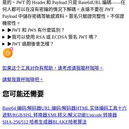
是的，JWT 的 Header 和 Payload 只是 Base64URL 編碼——任
何人都可以在沒有密鑰的情況下解碼。永遠不要在 JWT
Payload 中儲存密碼等敏感資料。簽名只驗證完整性，不保證
機密性。
▶
JWT 和 JWS 有什麼區別？
▶
我可以使用 RSA 或 ECDSA 簽名 JWT 嗎？
▶
JWT 過期後會怎樣？
如果这个工具对你有帮助，请考虑请我喝杯咖啡。
請幫我買杯咖啡吧。
您可能还需要
Base64 编码/解码器
URL 编码/解码器
HTML 实体编码工具
十六
进制/RGB/HSL 转换器
XML转义/解义功能
Unicode 转换器
SHA-256/512 哈希生成器
BLAKE哈希算法