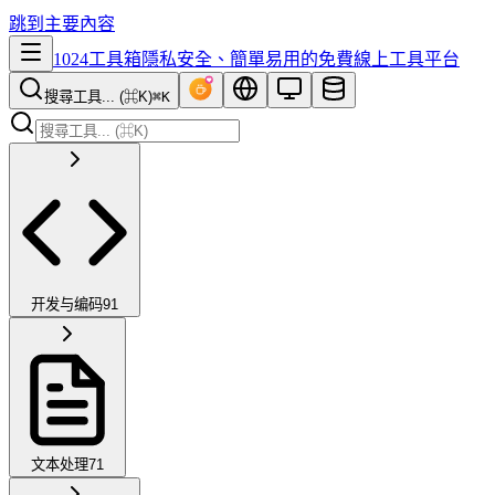
跳到主要內容
1024工具箱
隱私安全、簡單易用的免費線上工具平台
搜尋工具... (⌘K)
⌘K
开发与编码
91
文本处理
71