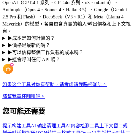
OpenAI（GPT-4.1 系列、GPT-4o 系列、o3、o4-mini）、
Anthropic（Opus 4、Sonnet 4、Haiku 3.5）、Google（Gemini
2.5 Pro 和 Flash）、DeepSeek（V3、R1）和 Meta（Llama 4
Maverick）的模型，各自包含真實的輸入/輸出價格和上下文視
窗。
▶
成本是如何計算的？
▶
價格是最新的嗎？
▶
可以估算整個工作負載的成本嗎？
▶
這會呼叫任何 API 嗎？
如果这个工具对你有帮助，请考虑请我喝杯咖啡。
請幫我買杯咖啡吧。
您可能还需要
提示构建工具
AI 输出清理工具
AI内容检测工具
上下文窗口规
划器
对话模拟器
JSON转提示格式工具
OpenAI 對話
提示对比工