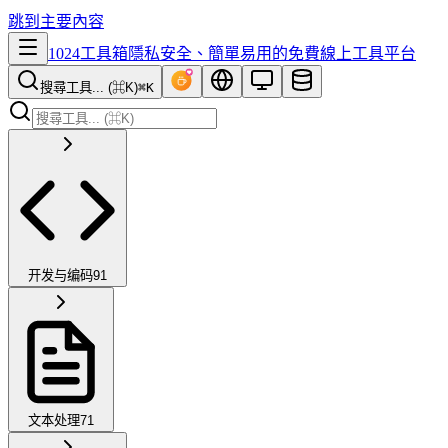
跳到主要內容
1024工具箱
隱私安全、簡單易用的免費線上工具平台
搜尋工具... (⌘K)
⌘K
开发与编码
91
文本处理
71