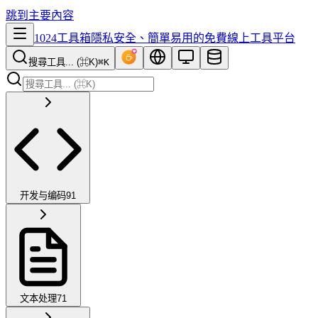
跳到主要內容
1024工具箱
隱私安全、簡單易用的免費線上工具平台
搜尋工具... (⌘K)
⌘K
开发与编码
91
文本处理
71