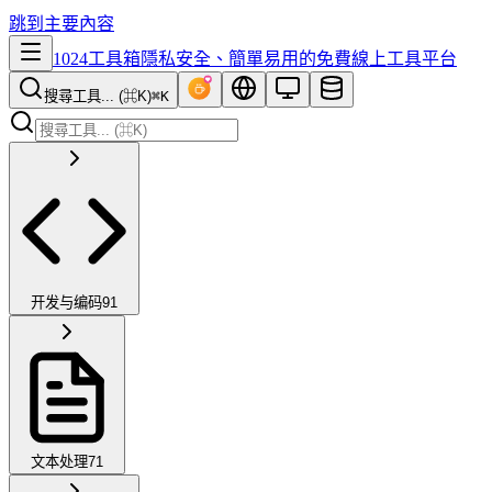
跳到主要內容
1024工具箱
隱私安全、簡單易用的免費線上工具平台
搜尋工具... (⌘K)
⌘K
开发与编码
91
文本处理
71