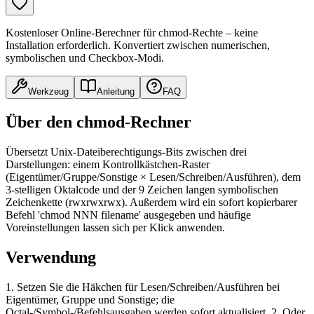
Kostenloser Online-Berechner für chmod-Rechte – keine
Installation erforderlich. Konvertiert zwischen numerischen,
symbolischen und Checkbox-Modi.
Werkzeug
Anleitung
FAQ
Über den chmod-Rechner
Übersetzt Unix-Dateiberechtigungs-Bits zwischen drei
Darstellungen: einem Kontrollkästchen-Raster
(Eigentümer/Gruppe/Sonstige × Lesen/Schreiben/Ausführen), dem
3-stelligen Oktalcode und der 9 Zeichen langen symbolischen
Zeichenkette (rwxrwxrwx). Außerdem wird ein sofort kopierbarer
Befehl 'chmod NNN filename' ausgegeben und häufige
Voreinstellungen lassen sich per Klick anwenden.
Verwendung
1. Setzen Sie die Häkchen für Lesen/Schreiben/Ausführen bei
Eigentümer, Gruppe und Sonstige; die
Octal-/Symbol-/Befehlsausgaben werden sofort aktualisiert. 2. Oder