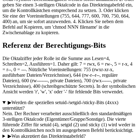
geben Sie einen 3-stelligen Oktalcode in das Direkteingabefeld ein,
um die Kontrollkästchen entsprechend zu setzen. 3. Oder klicken
Sie eine der Voreinstellungen (755, 644, 777, 600, 700, 750, 664,
400) an, um sie sofort anzuwenden. 4. Klicken Sie neben dem
Befehl auf Kopieren, um 'chmod NNN filename' in die
Zwischenablage zu kopieren.
Referenz der Berechtigungs-Bits
Die Oktalziffer jeder Rolle ist die Summe aus Lesen=4,
Schreiben=2, Ausführen=1. Daher gilt: 7 = rwx, 6 = rw-, 5 = r-x, 4
= r--, 0 = ---. Nützliche Voreinstellungen: 755 (rwxr-xr-x,
ausführbare Dateien/Verzeichnisse), 644 (rw-r--r--, reguläre
Dateien), 600 (rw-------, private Dateien), 700 (rwx------, private
Verzeichnisse), 400 (schreibgeschützte Secrets). In der symbolischen
Ansicht werden 'r', 'w', 'x' oder '-' für fehlende Bits verwendet.
▶
Werden die speziellen setuid-/setgid-/sticky-Bits (4xxx)
unterstützt?
Nein. Der Rechner verarbeitet ausschließlich den standardmäßigen
3-stelligen Oktalcode (Eigentümer/Gruppe/Sonstige). Die vierte
führende Ziffer für setuid (4), setgid (2) und sticky (1) wird weder in
den Kontrollkästchen noch im ausgegebenen Befehl berücksichtigt.
▶
Was akzeptiert das Direkteingabefeld?