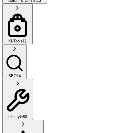
Datum & Uhrzeit
13
KI-Tools
11
SEO
14
Lifestyle
58