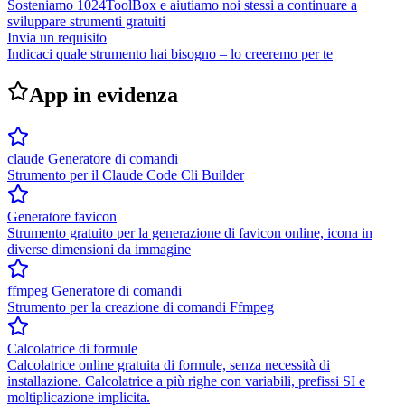
Sosteniamo 1024ToolBox e aiutiamo noi stessi a continuare a
sviluppare strumenti gratuiti
Invia un requisito
Indicaci quale strumento hai bisogno – lo creeremo per te
App in evidenza
claude Generatore di comandi
Strumento per il Claude Code Cli Builder
Generatore favicon
Strumento gratuito per la generazione di favicon online, icona in
diverse dimensioni da immagine
ffmpeg Generatore di comandi
Strumento per la creazione di comandi Ffmpeg
Calcolatrice di formule
Calcolatrice online gratuita di formule, senza necessità di
installazione. Calcolatrice a più righe con variabili, prefissi SI e
moltiplicazione implicita.