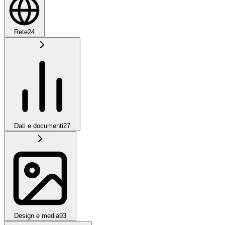
Rete
24
Dati e documenti
27
Design e media
93