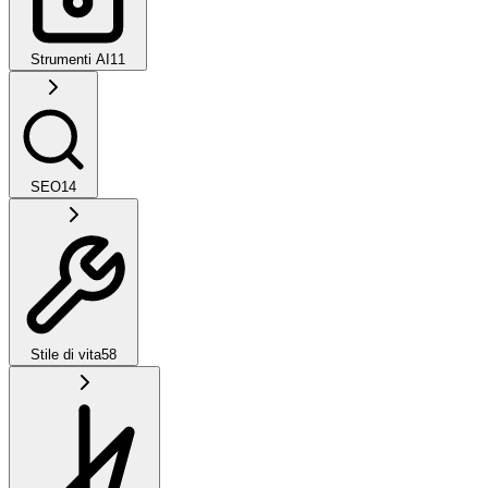
Strumenti AI
11
SEO
14
Stile di vita
58