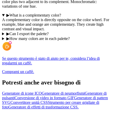
color plus two adjacent to its complement. Monochromatic:
variations of one hue.
▶
What is a complementary color?
A complementary color is directly opposite on the color wheel. For
example, blue and orange are complementary. They create high
contrast and visual impact.
▶
Can I export the palette?
▶
How many colors are in each palette?
Se questo strumento è stato di aiuto per te, considera l’idea di
regalarmi un caffè.
Comprami un caffè.
Potresti anche aver bisogno di
Generatore di icone ICO
Generatore di neumorfismi
Generatore di
pulsanti
Conversione di video in formato GIF
Generatore di pattern
SVG
Convertitore unità CSS
Strumento per creare grigliate di
foto
Generatore di effetti di trasformazione CSS.