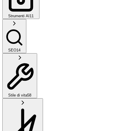
Strumenti AI
11
SEO
14
Stile di vita
58