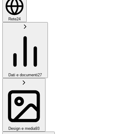
Rete
24
Dati e documenti
27
Design e media
93