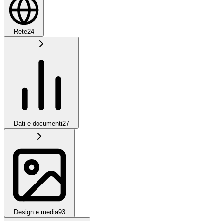
Rete
24
Dati e documenti
27
Design e media
93