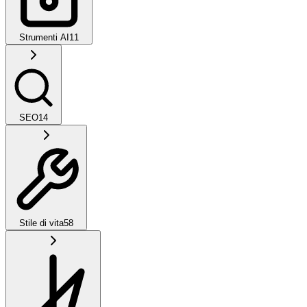
Strumenti AI
11
SEO
14
Stile di vita
58