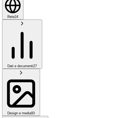
Rete
24
Dati e documenti
27
Design e media
93