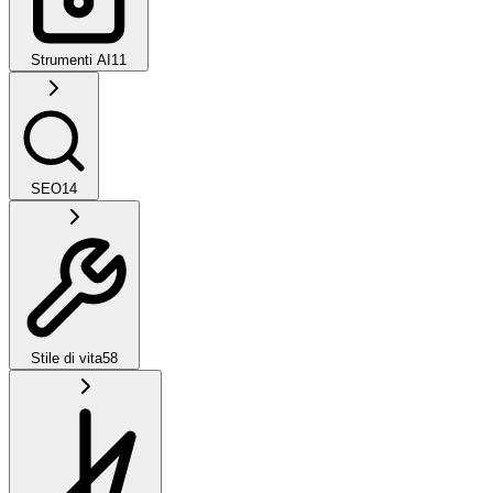
Strumenti AI
11
SEO
14
Stile di vita
58