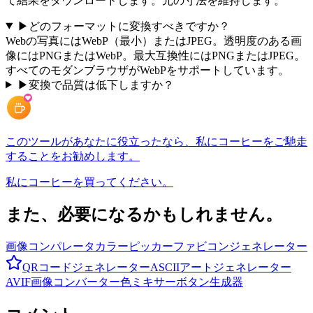
て結果をダウンロードします。元の寸法を維持します。
▶
どのフォーマットに変換すべきですか？
Webの写真にはWebP（最小）またはJPEG。透明度のある画
像にはPNGまたはWebP。最大互換性にはPNGまたはJPEG。
すべてのモダンブラウザがWebPをサポートしています。
▶
変換で品質は低下しますか？
このツールがあなたに役立ったなら、私にコーヒーをご馳走
することをお勧めします。
私にコーヒーを買ってください。
また、必要になるかもしれません。
画像コンパレータ
カラーピッカー
ファビコンジェネレーター
QRコードジェネレーター
ASCIIアートジェネレーター
AVIF画像コンバーター
色ミキサー
ボタン生成器