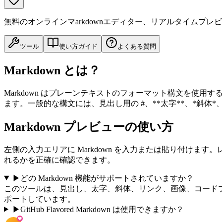
無料のオンラインマarkdownエディター、リアルタイムプレ
ツール
使い方ガイド
よくある質問
Markdown とは？
Markdown はプレーンテキストのフォーマット構文を使
ます。一般的な構文には、見出し用の #、**太字**、*斜体*、[リンク
Markdown プレビューの使い方
左側の入力エリアに Markdown を入力または貼り付けま
れるかを正確に確認できます。
▶
どの Markdown 機能がサポートされていますか？
このツールは、見出し、太字、斜体、リンク、画像、コードブロ
ポートしています。
▶
GitHub Flavored Markdown は使用できますか？