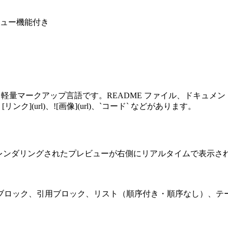
ビュー機能付き
用する軽量マークアップ言語です。README ファイル、ドキュ
](url)、![画像](url)、`コード` などがあります。
す。レンダリングされたプレビューが右側にリアルタイムで表示され
ック、引用ブロック、リスト（順序付き・順序なし）、テーブル