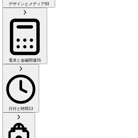
デザインとメディア
93
電卓と金融関連
55
日付と時間
13