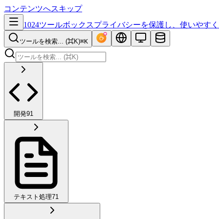
コンテンツへスキップ
1024ツールボックス
プライバシーを保護し、使いやすく
ツールを検索... (⌘K)
⌘K
開発
91
テキスト処理
71