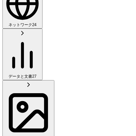
ネットワーク
24
データと文書
27