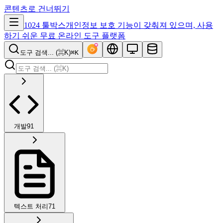
콘텐츠로 건너뛰기
1024 툴박스
개인정보 보호 기능이 갖춰져 있으며, 사용
하기 쉬운 무료 온라인 도구 플랫폼
도구 검색... (⌘K)
⌘K
개발
91
텍스트 처리
71