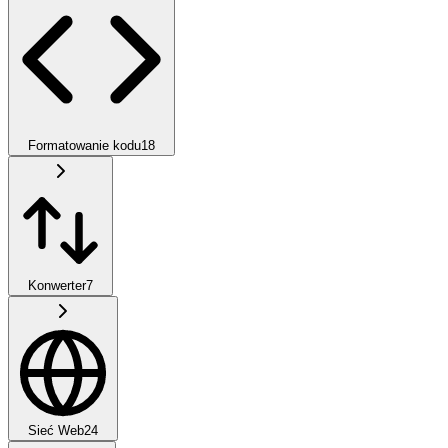
Formatowanie kodu
18
Konwerter
7
Sieć Web
24