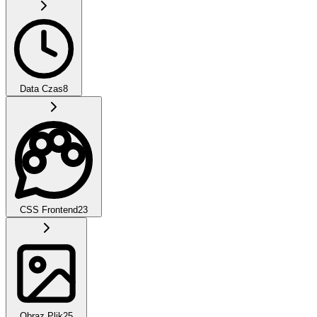
Data Czas
8
CSS Frontend
23
Obraz Plik
25