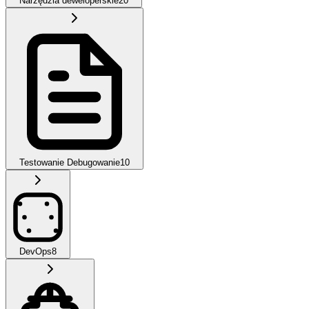
Narzędzia deweloperskie
20
Testowanie Debugowanie
10
DevOps
8