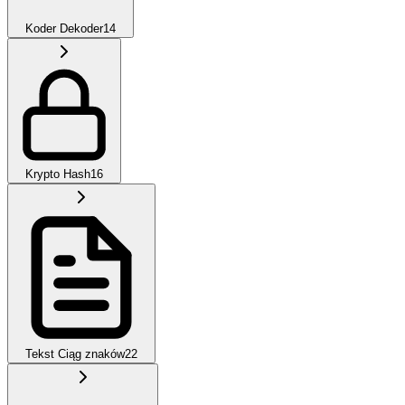
Koder Dekoder
14
Krypto Hash
16
Tekst Ciąg znaków
22