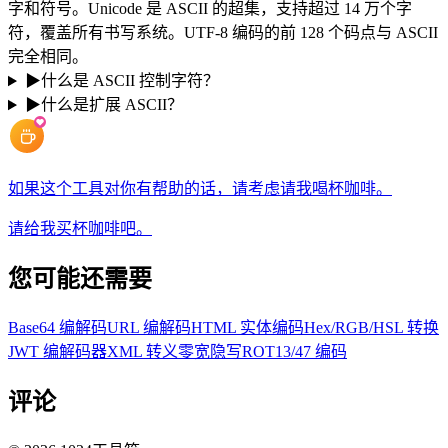
字和符号。Unicode 是 ASCII 的超集，支持超过 14 万个字
符，覆盖所有书写系统。UTF-8 编码的前 128 个码点与 ASCII
完全相同。
▶
什么是 ASCII 控制字符？
▶
什么是扩展 ASCII？
如果这个工具对你有帮助的话，请考虑请我喝杯咖啡。
请给我买杯咖啡吧。
您可能还需要
Base64 编解码
URL 编解码
HTML 实体编码
Hex/RGB/HSL 转换
JWT 编解码器
XML 转义
零宽隐写
ROT13/47 编码
评论