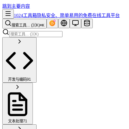
跳到主要内容
1024工具箱
隐私安全、简单易用的免费在线工具平台
搜索工具... (⌘K)
⌘K
开发与编码
91
文本处理
71