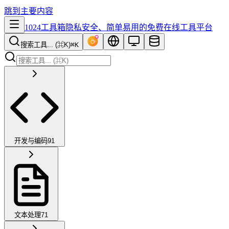
跳到主要内容
1024工具箱
隐私安全、简单易用的免费在线工具平台
搜索工具... (⌘K)
⌘K
开发与编码
91
文本处理
71