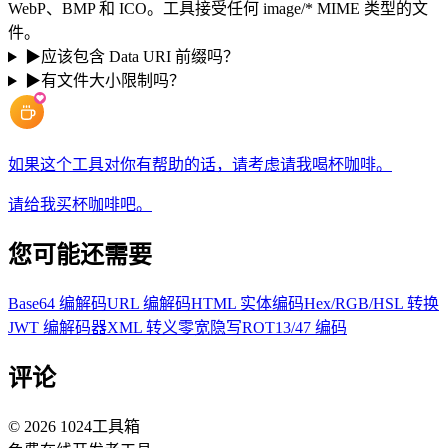
WebP、BMP 和 ICO。工具接受任何 image/* MIME 类型的文
件。
▶
应该包含 Data URI 前缀吗？
▶
有文件大小限制吗？
如果这个工具对你有帮助的话，请考虑请我喝杯咖啡。
请给我买杯咖啡吧。
您可能还需要
Base64 编解码
URL 编解码
HTML 实体编码
Hex/RGB/HSL 转换
JWT 编解码器
XML 转义
零宽隐写
ROT13/47 编码
评论
©
2026
1024工具箱