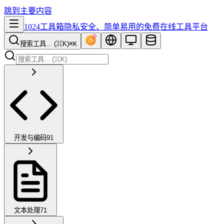
跳到主要内容
1024工具箱
隐私安全、简单易用的免费在线工具平台
搜索工具... (⌘K)
⌘K
开发与编码
91
文本处理
71