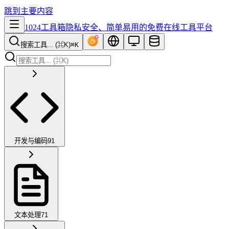
跳到主要内容
1024工具箱
隐私安全、简单易用的免费在线工具平台
搜索工具... (⌘K)
⌘K
开发与编码
91
文本处理
71