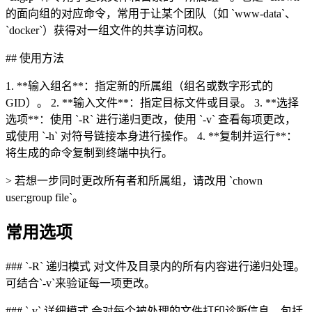
的面向组的对应命令，常用于让某个团队（如 `www-data`、
`docker`）获得对一组文件的共享访问权。
## 使用方法
1. **输入组名**：指定新的所属组（组名或数字形式的
GID）。 2. **输入文件**：指定目标文件或目录。 3. **选择
选项**：使用 `-R` 进行递归更改，使用 `-v` 查看每项更改，
或使用 `-h` 对符号链接本身进行操作。 4. **复制并运行**：
将生成的命令复制到终端中执行。
> 若想一步同时更改所有者和所属组，请改用 `chown
user:group file`。
常用选项
### `-R` 递归模式 对文件及目录内的所有内容进行递归处理。
可结合`-v`来验证每一项更改。
### `-v` 详细模式 会对每个被处理的文件打印诊断信息，包括