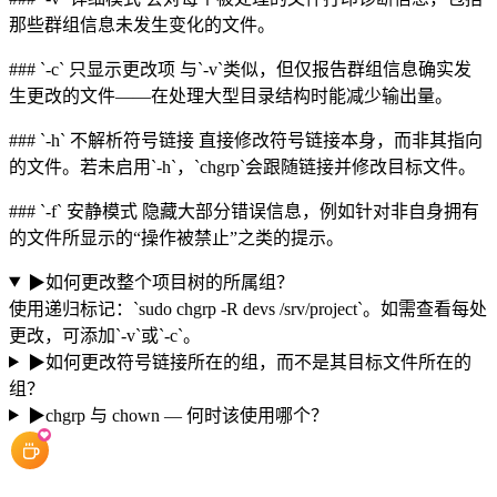
那些群组信息未发生变化的文件。
### `-c` 只显示更改项 与`-v`类似，但仅报告群组信息确实发
生更改的文件——在处理大型目录结构时能减少输出量。
### `-h` 不解析符号链接 直接修改符号链接本身，而非其指向
的文件。若未启用`-h`，`chgrp`会跟随链接并修改目标文件。
### `-f` 安静模式 隐藏大部分错误信息，例如针对非自身拥有
的文件所显示的“操作被禁止”之类的提示。
▶
如何更改整个项目树的所属组？
使用递归标记：`sudo chgrp -R devs /srv/project`。如需查看每处
更改，可添加`-v`或`-c`。
▶
如何更改符号链接所在的组，而不是其目标文件所在的
组？
▶
chgrp 与 chown — 何时该使用哪个？