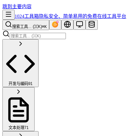
跳到主要内容
1024工具箱
隐私安全、简单易用的免费在线工具平台
搜索工具... (⌘K)
⌘K
开发与编码
91
文本处理
71