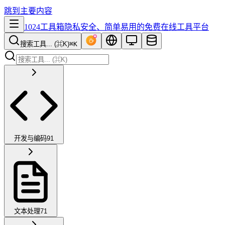
跳到主要内容
1024工具箱
隐私安全、简单易用的免费在线工具平台
搜索工具... (⌘K)
⌘K
开发与编码
91
文本处理
71