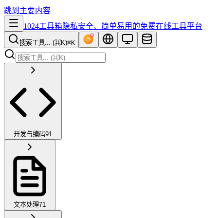
跳到主要内容
1024工具箱
隐私安全、简单易用的免费在线工具平台
搜索工具... (⌘K)
⌘K
开发与编码
91
文本处理
71