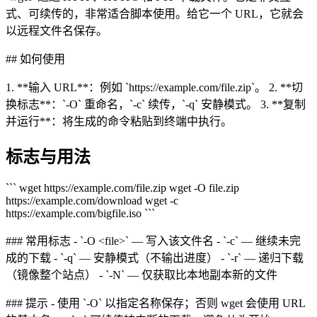
式、可续传的，非常适合脚本使用。给它一个 URL，它就会
以远程文件名保存。
## 如何使用
1. **输入 URL**：例如 `https://example.com/file.zip`。 2. **切
换标志**：`-O` 重命名，`-c` 续传，`-q` 安静模式。 3. **复制
并运行**：将生成的命令粘贴到终端中执行。
标志与用法
``` wget https://example.com/file.zip wget -O file.zip
https://example.com/download wget -c
https://example.com/bigfile.iso ```
### 常用标志 - `-O <file>` — 写入该文件名 - `-c` — 继续未完
成的下载 - `-q` — 安静模式（不输出进度） - `-r` — 递归下载
（镜像整个站点） - `-N` — 仅获取比本地副本新的文件
### 提示 - 使用 `-O` 以指定名称保存；否则 wget 会使用 URL