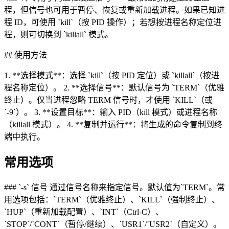
程，但信号也可用于暂停、恢复或重新加载进程。如果已知进
程 ID，可使用 `kill`（按 PID 操作）；若想按进程名称定位进
程，则可切换到 `killall` 模式。
## 使用方法
1. **选择模式**：选择 `kill`（按 PID 定位）或 `killall`（按进
程名称定位）。 2. **选择信号**：默认信号为 `TERM`（优雅
终止）。仅当进程忽略 TERM 信号时，才使用 `KILL`（或
`-9`）。 3. **设置目标**：输入 PID（kill 模式）或进程名称
（killall 模式）。 4. **复制并运行**：将生成的命令复制到终
端中执行。
常用选项
### `-s` 信号 通过信号名称来指定信号。默认值为`TERM`。常
用选项包括：`TERM`（优雅终止）、`KILL`（强制终止）、
`HUP`（重新加载配置）、`INT`（Ctrl-C）、
`STOP`/`CONT`（暂停/继续）、`USR1`/`USR2`（自定义）。