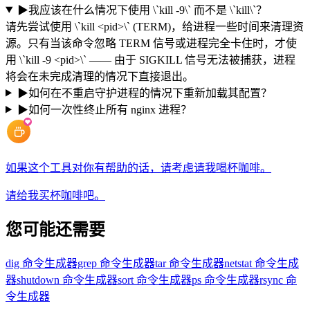
▶
我应该在什么情况下使用 \`kill -9\` 而不是 \`kill\`？
请先尝试使用 \`kill <pid>\` (TERM)，给进程一些时间来清理资
源。只有当该命令忽略 TERM 信号或进程完全卡住时，才使
用 \`kill -9 <pid>\` —— 由于 SIGKILL 信号无法被捕获，进程
将会在未完成清理的情况下直接退出。
▶
如何在不重启守护进程的情况下重新加载其配置？
▶
如何一次性终止所有 nginx 进程？
如果这个工具对你有帮助的话，请考虑请我喝杯咖啡。
请给我买杯咖啡吧。
您可能还需要
dig 命令生成器
grep 命令生成器
tar 命令生成器
netstat 命令生成
器
shutdown 命令生成器
sort 命令生成器
ps 命令生成器
rsync 命
令生成器