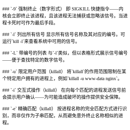
### `-9` 强制终止（数字形式） 即 SIGKILL 快捷指令——内
核会立即终止该进程，且该进程无法捕获或忽略该信号。当进
程卡死时可作为最后手段。
### `-l` 列出所有信号 显示所有信号名称及其对应的编号。可
运行`kill -l`来查看系统中可用的信号。
### `-L` 带编号的列表 与`-l`类似，但以表格形式展示信号编号
——便于查找特定的数字信号。
### `-u` 限定用户范围（killall） 将`killall`的作用范围限制在某
个特定用户拥有的进程上，例如`killall -u www-data nginx`。
### `-i` 交互式操作（killall） 在向每个匹配的进程发送信号前
会提示用户确认——为可能造成破坏的操作提供安全保障。
### `-e` 精确匹配（killall） 按进程名称的完全匹配方式进行识
别，而非仅作为子串匹配，从而避免意外终止名称相似的进
程。