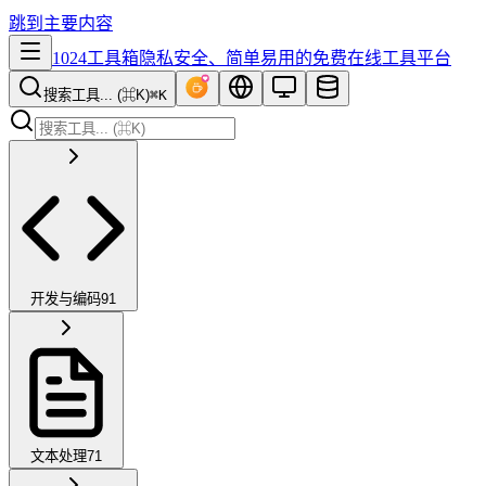
跳到主要内容
1024工具箱
隐私安全、简单易用的免费在线工具平台
搜索工具... (⌘K)
⌘K
开发与编码
91
文本处理
71