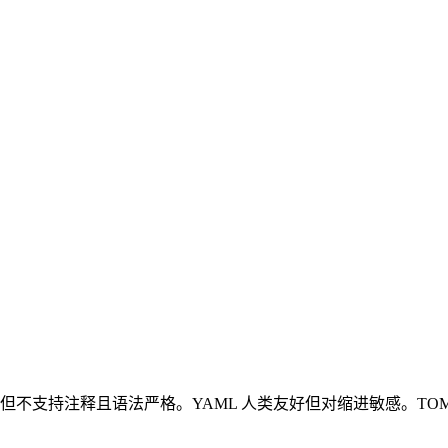
N 最通用但不支持注释且语法严格。YAML 人类友好但对缩进敏感。