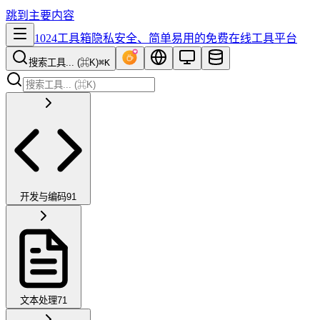
跳到主要内容
1024工具箱
隐私安全、简单易用的免费在线工具平台
搜索工具... (⌘K)
⌘K
开发与编码
91
文本处理
71