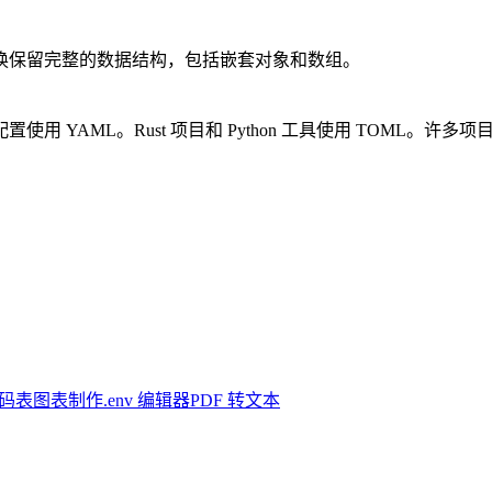
换保留完整的数据结构，包括嵌套对象和数组。
辑的配置使用 YAML。Rust 项目和 Python 工具使用 TOML。许
I 码表
图表制作
.env 编辑器
PDF 转文本