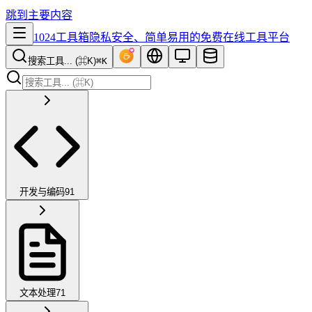
跳到主要内容
1024工具箱
隐私安全、简单易用的免费在线工具平台
搜索工具... (⌘K)
⌘K
开发与编码
91
文本处理
71