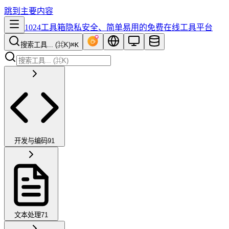
跳到主要内容
1024工具箱
隐私安全、简单易用的免费在线工具平台
搜索工具... (⌘K)
⌘K
开发与编码
91
文本处理
71