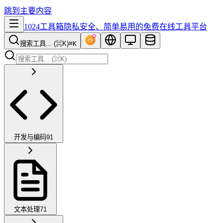
跳到主要内容
1024工具箱
隐私安全、简单易用的免费在线工具平台
搜索工具... (⌘K)
⌘K
开发与编码
91
文本处理
71