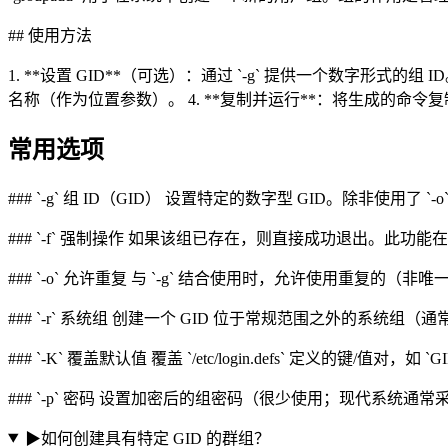
## 使用方法
1. **设置 GID**（可选）：通过 `-g` 提供一个数字形式的组 
名称（作为位置参数）。 4. **复制并运行**：将生成的命令复制
常用选项
### `-g` 组 ID（GID） 设置特定的数字型 GID。除非使用了 
### `-f` 强制操作 如果该组已存在，则直接成功退出。此
### `-o` 允许重复 与 `-g` 结合使用时，允许使用重复的（非唯
### `-r` 系统组 创建一个 GID 位于常规范围之外的系统组（
### `-K` 覆盖默认值 覆盖 `/etc/login.defs` 定义的键/值对，如 `G
### `-p` 密码 设置加密后的组密码（很少使用；现代系统通常采用 
▶
如何创建具有特定 GID 的群组？