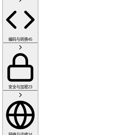
编码与转换
45
安全与加密
23
网络与运维
24