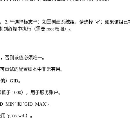
ID。 2. **选择标志**：如需创建系统组，请选择 `-r`；如果该组已
到终端中执行（需要 root 权限）。
`-o`，否则该值必须唯一。
功能在可重试的配置脚本中非常有用。
一的）GID。
通常低于 1000），用于服务账户。
ID_MIN` 和 `GID_MAX`。
`gpasswd`）。