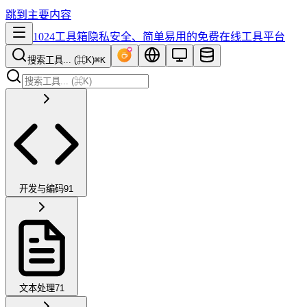
跳到主要内容
1024工具箱
隐私安全、简单易用的免费在线工具平台
搜索工具... (⌘K)
⌘K
开发与编码
91
文本处理
71