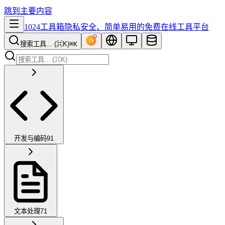
跳到主要内容
1024工具箱
隐私安全、简单易用的免费在线工具平台
搜索工具... (⌘K)
⌘K
开发与编码
91
文本处理
71