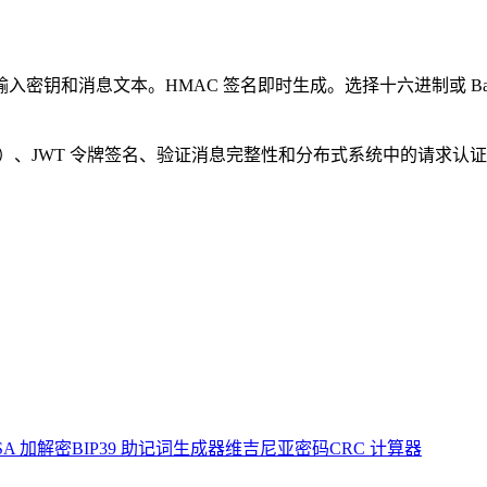
512）。输入密钥和消息文本。HMAC 签名即时生成。选择十六进制或 Ba
bhooks）、JWT 令牌签名、验证消息完整性和分布式系统中的请求认
SA 加解密
BIP39 助记词生成器
维吉尼亚密码
CRC 计算器