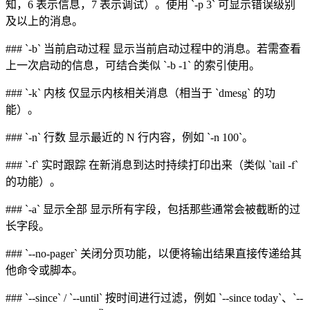
知，6 表示信息，7 表示调试）。使用 `-p 3` 可显示错误级别
及以上的消息。
### `-b` 当前启动过程 显示当前启动过程中的消息。若需查看
上一次启动的信息，可结合类似 `-b -1` 的索引使用。
### `-k` 内核 仅显示内核相关消息（相当于 `dmesg` 的功
能）。
### `-n` 行数 显示最近的 N 行内容，例如 `-n 100`。
### `-f` 实时跟踪 在新消息到达时持续打印出来（类似 `tail -f`
的功能）。
### `-a` 显示全部 显示所有字段，包括那些通常会被截断的过
长字段。
### `--no-pager` 关闭分页功能，以便将输出结果直接传递给其
他命令或脚本。
### `--since` / `--until` 按时间进行过滤，例如 `--since today`、`--