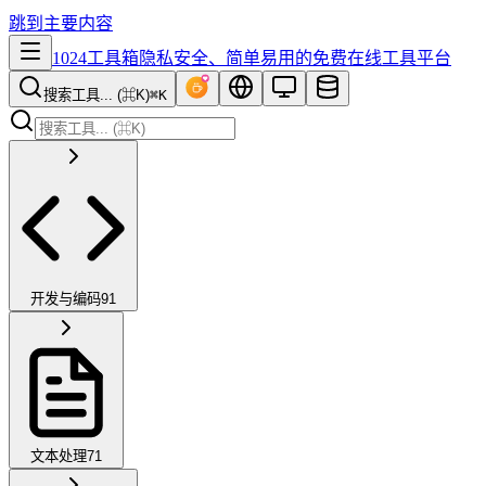
跳到主要内容
1024工具箱
隐私安全、简单易用的免费在线工具平台
搜索工具... (⌘K)
⌘K
开发与编码
91
文本处理
71