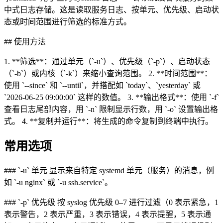
中式日志存储。这是读取服务日志、按单元、优先级、启动状
态或时间范围进行筛选的标准方式。
## 使用方法
1. **筛选**：通过单元（`-u`）、优先级（`-p`）、启动状态
（`-b`）或内核（`-k`）来缩小查询范围。 2. **时间范围**：
使用 `--since` 和 `--until`，并搭配如 `today`、`yesterday` 或
`2026-06-25 09:00:00` 这样的数值。 3. **输出格式**：使用 `-f`
查看日志尾部内容，用 `-n` 限制显示行数，用 `-o` 设置输出格
式。 4. **复制并运行**：将生成的命令复制到终端中执行。
常用选项
### `-u` 单元 显示来自特定 systemd 单元（服务）的消息，例
如 `-u nginx` 或 `-u ssh.service`。
### `-p` 优先级 按 syslog 优先级 0–7 进行过滤（0 表示紧急，1
表示警告，2 表示严重，3 表示错误，4 表示提醒，5 表示通