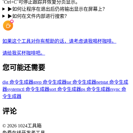
`Ctrl+C`可停止跟踪并恢复分页显示。
▶
如何让程序在退出后仍将输出显示在屏幕上？
▶
如何在文件内部进行搜索？
如果这个工具对你有帮助的话，请考虑请我喝杯咖啡。
请给我买杯咖啡吧。
您可能还需要
dig 命令生成器
grep 命令生成器
tar 命令生成器
netstat 命令生成
器
systemctl 命令生成器
sort 命令生成器
ps 命令生成器
rsync 命
令生成器
评论
©
2026
1024工具箱
免费在线开发者工具