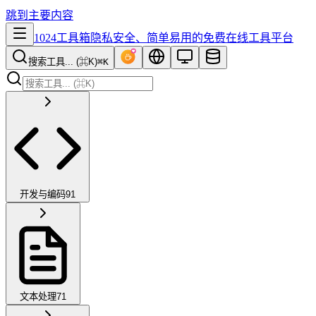
跳到主要内容
1024工具箱
隐私安全、简单易用的免费在线工具平台
搜索工具... (⌘K)
⌘K
开发与编码
91
文本处理
71