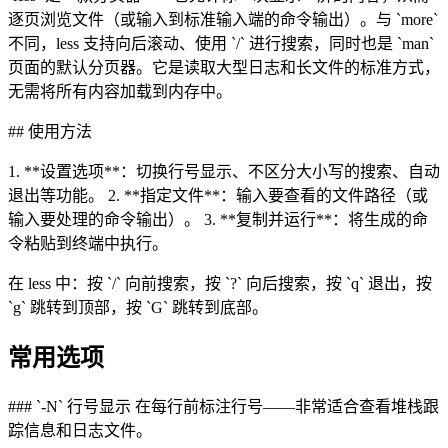
逐页浏览文件（或输入到标准输入端的命令输出）。与 `more`
不同，less 支持向后滚动、使用 `/` 进行搜索，同时也是 `man`
页面的默认分页器。它是读取大型日志和长文件的标准方式，
无需将所有内容加载到内存中。
## 使用方法
1. **设置选项**：切换行号显示、不区分大小写的搜索、自动
退出等功能。 2. **指定文件**：输入要查看的文件路径（或
输入要处理的命令输出）。 3. **复制并运行**：将生成的命
令粘贴到终端中执行。
在 less 中：按 `/` 向前搜索，按 `?` 向后搜索，按 `q` 退出，按
`g` 跳转到顶部，按 `G` 跳转到底部。
常用选项
### `-N` 行号显示 在每行前标注行号——非常适合查看堆栈跟
踪信息和日志文件。