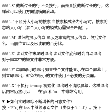
### `-S` 截断过长的行 不会换行，而是直接截断过长的行，这
样就可以使用方向键横向滚动。
### `-i` 不区分大小写的搜索 当搜索模式全为小写时，搜索将
忽略大小写（混合大小写的模式仍需完全匹配）。
### `-M` 详细的提示信息 显示更丰富的提示信息，包括文件
名、当前位置以及已读取的百分比。
### `-E` 读到文件末尾时退出 读到文件底部时会自动退出——
对于脚本中的短文件非常方便。
### `-F` 单屏即可时退出 如果整个文件能显示在单个屏幕上，
则立即退出，避免为极小的文件使用不必要的分页器。
### `-X` 不执行 termcap 初始化 退出时不清除屏幕，这样退出
后内容仍然可见——在`git`和`man`中非常有用。
▶
如何实时跟踪不断增长的日志文件？
按下`F`可在 less 中继续跟踪文件（类似于`tail -f`）。按下