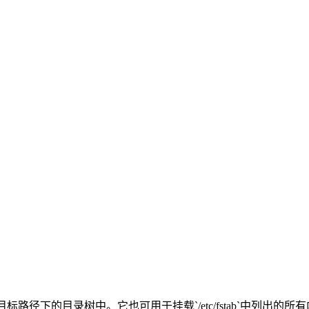
路径下的目录树中。它也可用于挂载`/etc/fstab`中列出的所