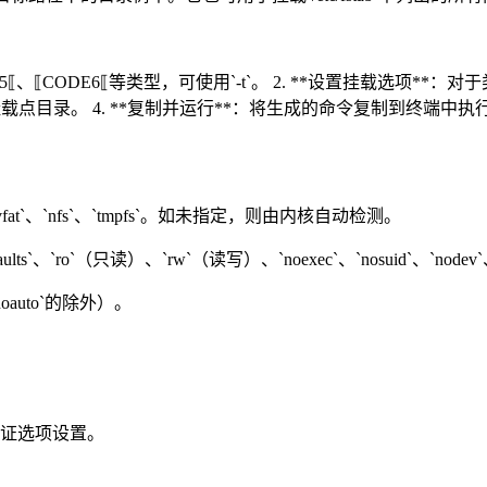
ODE5⟦、⟦CODE6⟦等类型，可使用`-t`。 2. **设置挂载选项*
及挂载点目录。 4. **复制并运行**：将生成的命令复制到终端中执
`vfat`、`nfs`、`tmpfs`。如未指定，则由内核自动检测。
`ro`（只读）、`rw`（读写）、`noexec`、`nosuid`、`nodev`、
noauto`的除外）。
于验证选项设置。