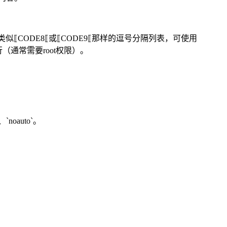
*：对于类似⟦CODE8⟦或⟦CODE9⟦那样的逗号分隔列表，可使用
行（通常需要root权限）。
`noauto`。