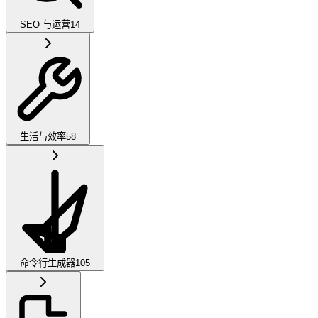
SEO 与运营
14
生活与效率
58
命令行生成器
105