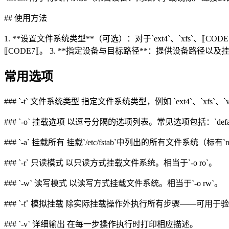
## 使用方法
1. **设置文件系统类型**（可选）：对于`ext4`、`xfs`、⟦C
⟦CODE7⟦。 3. **指定设备与目标路径**：提供设备路径以
常用选项
### `-t` 文件系统类型 指定文件系统类型，例如 `ext4`、`xfs`、
### `-o` 挂载选项 以逗号分隔的选项列表。常见选项包括：`defaults`、
### `-a` 挂载所有 挂载`/etc/fstab`中列出的所有文件系统（标有`
### `-r` 只读模式 以只读方式挂载文件系统。相当于`-o ro`。
### `-w` 读写模式 以读写方式挂载文件系统。相当于`-o rw`。
### `-f` 模拟挂载 除实际挂载操作外执行所有步骤——可用
### `-v` 详细输出 在每一步操作执行时打印相应描述。