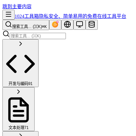
跳到主要内容
1024工具箱
隐私安全、简单易用的免费在线工具平台
搜索工具... (⌘K)
⌘K
开发与编码
91
文本处理
71