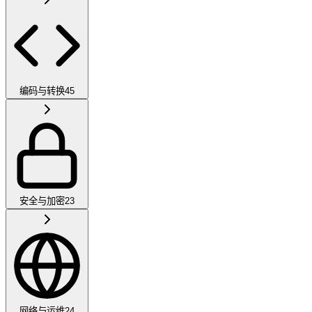
编码与转换
45
安全与加密
23
网络与运维
24