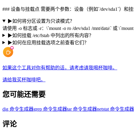
### 设备与挂载点 需要两个参数：设备（例如`/dev/sda1`）和挂载点
▶
如何将分区设置为只读模式？
请使用 -o 标志或 -r：\`mount -o ro /dev/sda1 /mnt/data\` 或 \`mount -r
▶
如何挂载 /etc/fstab 中列出的所有内容？
▶
如何在应用挂载选项之前查看它们？
如果这个工具对你有帮助的话，请考虑请我喝杯咖啡。
请给我买杯咖啡吧。
您可能还需要
dig 命令生成器
grep 命令生成器
tar 命令生成器
netstat 命令生成器
评论