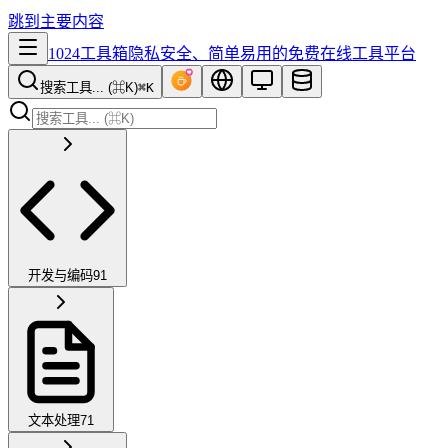
跳到主要内容
1024工具箱
隐私安全、简单易用的免费在线工具平台
搜索工具... (⌘K)
⌘K
开发与编码
91
文本处理
71