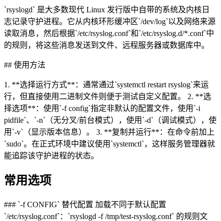
`rsyslogd` 是大多数现代 Linux 发行版中自带的系统及内核日
志记录守护进程。它从内核环形缓冲区`/dev/log`以及网络来源
读取消息，然后根据`/etc/rsyslog.conf`和`/etc/rsyslog.d/*.conf`中
的规则，将这些消息发送到文件、远程服务器或数据库中。
## 使用方法
1. **选择运行方式**：通常通过`systemctl restart rsyslog`来运
行，但直接使用二进制文件则便于测试自定义配置。 2. **选
择选项**：使用`-f config`指定非默认的配置文件，使用`-i
pidfile`、`-n`（无分叉/前台模式），使用`-d`（调试模式），使
用`-v`（显示版本信息）。 3. **复制并运行**：在命令前加上
`sudo`。在正式环境中建议使用`systemctl`，这样服务管理器就
能追踪该守护进程的状态。
常用选项
### `-f CONFIG` 替代配置 加载不同于默认配置
`/etc/rsyslog.conf`：`rsyslogd -f /tmp/test-rsyslog.conf` 的规则文