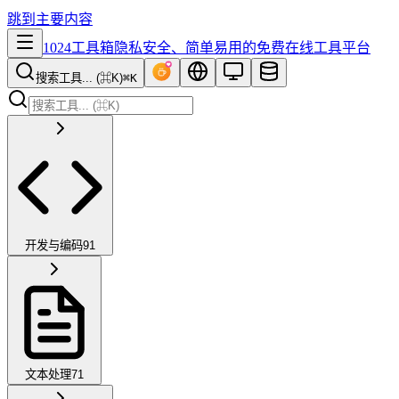
跳到主要内容
1024工具箱
隐私安全、简单易用的免费在线工具平台
搜索工具... (⌘K)
⌘K
开发与编码
91
文本处理
71