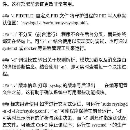
件。这在部署前验证更改非常有用。
### `-i PIDFILE` 自定义 PID 文件 将守护进程的 PID 写入非默
认位置：`rsyslogd -i /var/run/my-rsyslog.pid`。
### `-n` 不分叉（前台运行） 程序不会在后台分叉，而是始终
绑定在终端上。可与 `-d` 结合使用以实现实时调试，也可通过
systemd 或 docker 等进程管理工具来运行。
### `-d` 调试模式 输出关于规则解析、模块加载以及消息路由
的详细诊断信息。结合使用 `-n`，即可实时查看每一个决策过
程。
### `-v` 版本信息 打印 rsyslog 的版本号后退出——在编写配置
文件之前，这有助于确认系统中可用哪些功能模块。
### 标志组合使用 如需进行交互式调试，可运行 `sudo rsyslogd
-n -d -f /etc/rsyslog.conf`：`-n` 可使程序保持在前台运行，`-d`
可实时显示所有的解析与路由决策，而 `-f` 则允许指定测试配
置文件。可通过 Ctrl-C 停止该程序；运行在 systemd 下的生产