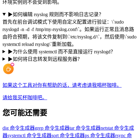
环境实例则不会受到影响。
▶
如何编辑 rsyslog 规则而不影响日志记录？
首先在前台调试模式下使用自定义配置进行验证：\`sudo
rsyslogd -n -d -f /tmp/my-rsyslog.conf\`。如果运行正常且消息路
由符合预期，将该文件复制到\`/etc/rsyslog.d/\`，然后使用\`sudo
systemctl reload rsyslog\`重新加载。
▶
为什么使用 systemctl 而不是直接运行 rsyslogd？
▶
如何将日志转发到远程服务器？
如果这个工具对你有帮助的话，请考虑请我喝杯咖啡。
请给我买杯咖啡吧。
您可能还需要
dig 命令生成器
grep 命令生成器
tar 命令生成器
netstat 命令生成
器
systemctl 命令生成器
sort 命令生成器
ps 命令生成器
rsync 命