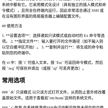
系统中都有它。它采用模式化设计（具有独立的插入模式和命
令模式），且完全在终端内运行，因此非常适合通过 SSH 或
在没有图形界面的简易服务器上编辑配置文件。
## 使用方法
1. **设置选项**：选择诸如只读模式或启动时的 Ex 命令等选
项。 2. **指定文件**：输入要打开的文件路径（如不输入则
以空白缓冲区开始）。 3. **复制并运行**：将生成的命令粘
贴到您的终端中。
在 vi 中：按 `i` 可插入文本，按 `Esc` 可返回命令模式，然后
按 `:wq` 可保存并退出（或按 `:q!` 可丢弃更改）。
常用选项
### `-R` 只读模式 以只读方式打开文件，从而防止意外修改覆
盖原始文件。适用于查看如`/etc/hosts`这样的系统文件。
### `-r` 恢复 在系统崩溃或SSH会话中断后恢复未保存的交换