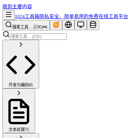
跳到主要内容
1024工具箱
隐私安全、简单易用的免费在线工具平台
搜索工具... (⌘K)
⌘K
开发与编码
91
文本处理
71