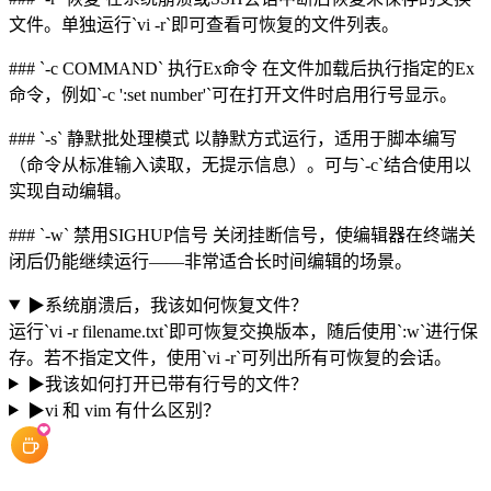
文件。单独运行`vi -r`即可查看可恢复的文件列表。
### `-c COMMAND` 执行Ex命令 在文件加载后执行指定的Ex
命令，例如`-c ':set number'`可在打开文件时启用行号显示。
### `-s` 静默批处理模式 以静默方式运行，适用于脚本编写
（命令从标准输入读取，无提示信息）。可与`-c`结合使用以
实现自动编辑。
### `-w` 禁用SIGHUP信号 关闭挂断信号，使编辑器在终端关
闭后仍能继续运行——非常适合长时间编辑的场景。
▶
系统崩溃后，我该如何恢复文件？
运行`vi -r filename.txt`即可恢复交换版本，随后使用`:w`进行保
存。若不指定文件，使用`vi -r`可列出所有可恢复的会话。
▶
我该如何打开已带有行号的文件？
▶
vi 和 vim 有什么区别？