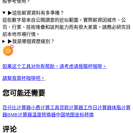
般參考使用。
▶
這些薪資資料有多準確？
這些數字是來自公開調查的近似範圍。實際薪資因城市、公
司、行業、技術堆疊和談判能力而有很大差異。請務必研究目
前本地市場行情。
▶
我是哪個資歷級別？
如果这个工具对你有帮助，请考虑请我喝杯咖啡。
請幫我買杯咖啡吧。
您可能还需要
百分比计算器
小费计算工具
贷款计算器
工作日计算器
体脂计算
器
BMR计算器
温度转换器
中国地图坐标转换
评论