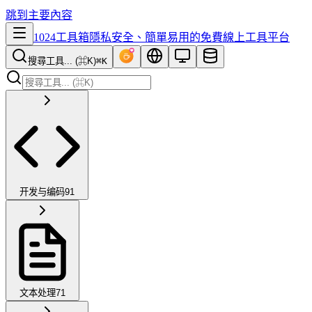
跳到主要內容
1024工具箱
隱私安全、簡單易用的免費線上工具平台
搜尋工具... (⌘K)
⌘K
开发与编码
91
文本处理
71