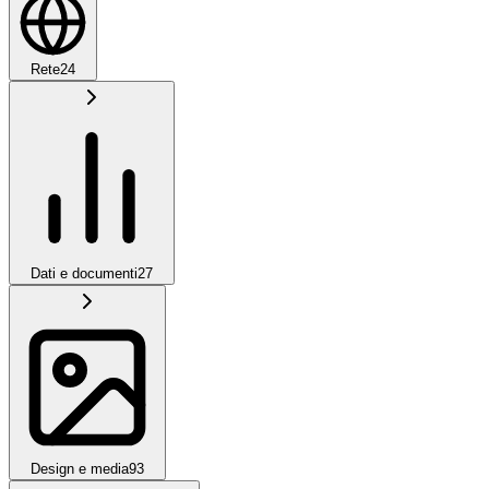
Rete
24
Dati e documenti
27
Design e media
93