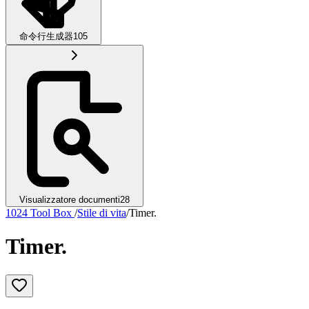
命令行生成器
105
Visualizzatore documenti
28
1024 Tool Box
/
Stile di vita
/
Timer.
Timer.