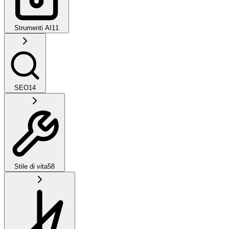
Strumenti AI
11
SEO
14
Stile di vita
58