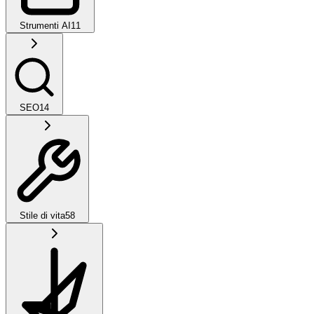
Strumenti AI
11
SEO
14
Stile di vita
58