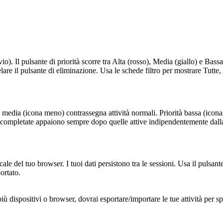
). Il pulsante di priorità scorre tra Alta (rosso), Media (giallo) e Bassa (
lare il pulsante di eliminazione. Usa le schede filtro per mostrare Tutte
ità media (icona meno) contrassegna attività normali. Priorità bassa (icon
tà completate appaiono sempre dopo quelle attive indipendentemente dalla
le del tuo browser. I tuoi dati persistono tra le sessioni. Usa il pulsante 
ortato.
iù dispositivi o browser, dovrai esportare/importare le tue attività per spos