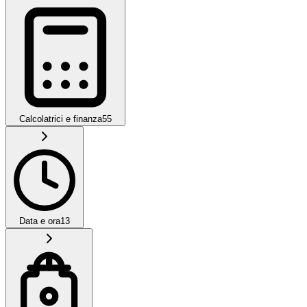
Calcolatrici e finanza
55
Data e ora
13