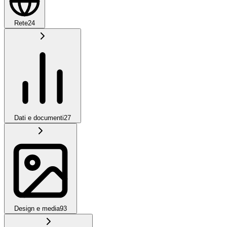
Rete
24
Dati e documenti
27
Design e media
93