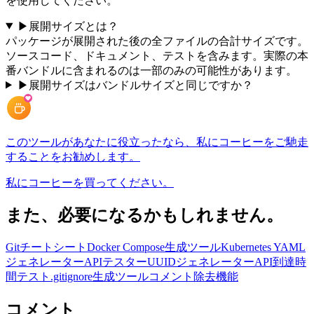
を使用してください。
▶
展開サイズとは？
パッケージが展開された後の全ファイルの合計サイズです。
ソースコード、ドキュメント、テストを含みます。実際の本
番バンドルに含まれるのは一部のみの可能性があります。
▶
展開サイズはバンドルサイズと同じですか？
このツールがあなたに役立ったなら、私にコーヒーをご馳走
することをお勧めします。
私にコーヒーを買ってください。
また、必要になるかもしれません。
Gitチートシート
Docker Compose生成ツール
Kubernetes YAML
ジェネレーター
APIテスター
UUIDジェネレーター
API到達時
間テスト
.gitignore生成ツール
コメント除去機能
コメント