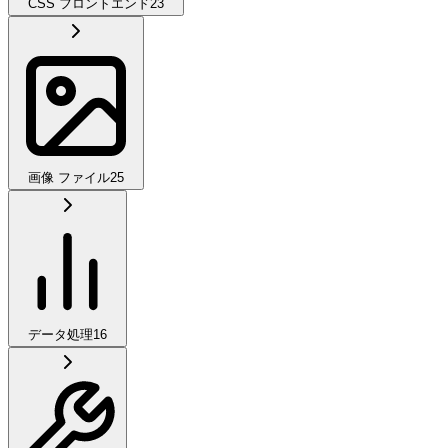
CSS フロントエンド
23
画像 ファイル
25
データ処理
16