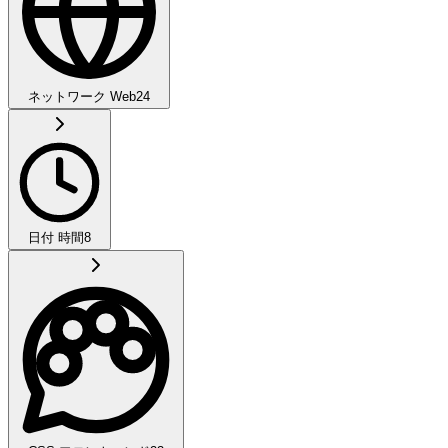
ネットワーク Web
24
日付 時間
8