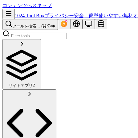
コンテンツへスキップ
1024 Tool Box
プライバシー安全、簡単使いやすい無料オ
ツールを検索... (⌘K)
⌘K
サイトアプリ
2