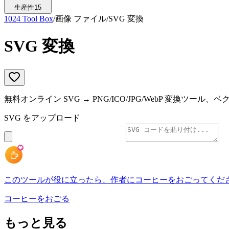
生産性
15
1024 Tool Box
/
画像 ファイル
/
SVG 変換
SVG 変換
無料オンライン SVG → PNG/ICO/JPG/WebP 変換ツー
SVG をアップロード
このツールが役に立ったら、作者にコーヒーをおごってくだ
コーヒーをおごる
もっと見る