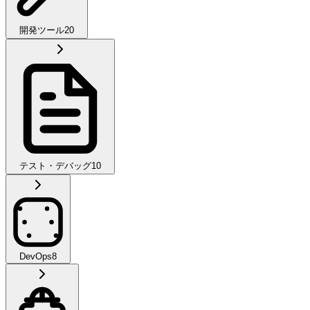
開発ツール
20
テスト・デバッグ
10
DevOps
8