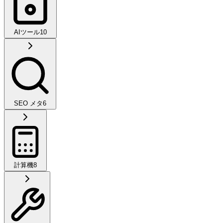
AIツール
10
SEO メタ
6
計算機
8