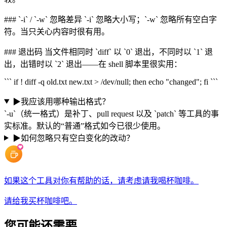
### `-i` / `-w` 忽略差异 `-i` 忽略大小写；`-w` 忽略所有空白字
符。当只关心内容时很有用。
### 退出码 当文件相同时 `diff` 以 `0` 退出，不同时以 `1` 退
出，出错时以 `2` 退出——在 shell 脚本里很实用：
``` if ! diff -q old.txt new.txt > /dev/null; then echo "changed"; fi ```
▶
我应该用哪种输出格式？
`-u`（统一格式）是补丁、pull request 以及 `patch` 等工具的事
实标准。默认的“普通”格式如今已很少使用。
▶
如何忽略只有空白变化的改动？
如果这个工具对你有帮助的话，请考虑请我喝杯咖啡。
请给我买杯咖啡吧。
您可能还需要