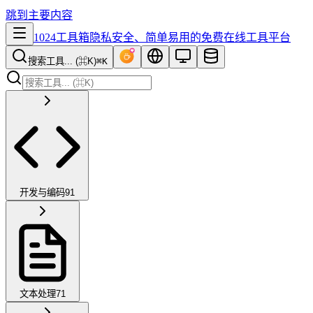
跳到主要内容
1024工具箱
隐私安全、简单易用的免费在线工具平台
搜索工具... (⌘K)
⌘K
开发与编码
91
文本处理
71