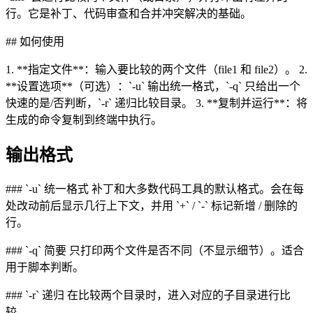
行。它是补丁、代码审查和合并冲突解决的基础。
## 如何使用
1. **指定文件**：输入要比较的两个文件（file1 和 file2）。 2.
**设置选项**（可选）：`-u` 输出统一格式，`-q` 只给出一个
快速的是/否判断，`-r` 递归比较目录。 3. **复制并运行**：将
生成的命令复制到终端中执行。
输出格式
### `-u` 统一格式 补丁和大多数代码工具的默认格式。会在每
处改动前后显示几行上下文，并用 `+` / `-` 标记新增 / 删除的
行。
### `-q` 简要 只打印两个文件是否不同（不显示细节）。适合
用于脚本判断。
### `-r` 递归 在比较两个目录时，进入对应的子目录进行比
较。