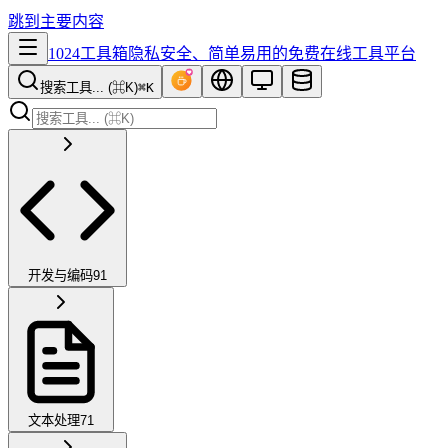
跳到主要内容
1024工具箱
隐私安全、简单易用的免费在线工具平台
搜索工具... (⌘K)
⌘K
开发与编码
91
文本处理
71