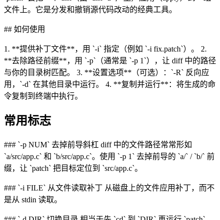
文件上。它是分发和撤销源代码改动的经典工具。
## 如何使用
1. **提供补丁文件**，用 `-i` 指定（例如 `-i fix.patch`）。 2.
**去除路径前缀**，用 `-p`（通常是 `-p 1`），让 diff 中的路径
与你的目录树匹配。 3. **设置选项**（可选）：`-R` 反向应
用，`-d` 在其他目录中运行。 4. **复制并运行**：将生成的命
令复制到终端中执行。
常用标志
### `-p NUM` 去掉前导斜杠 diff 中的文件路径常常形如
`a/src/app.c` 和 `b/src/app.c`。使用 `-p 1` 去掉前导的 `a/` / `b/` 前
缀，让 `patch` 把目标定位到 `src/app.c`。
### `-i FILE` 从文件读取补丁 从磁盘上的文件应用补丁，而不
是从 stdin 读取。
### `-d DIR` 切换目录 相当于先 `cd` 到 `DIR` 再运行 `patch`