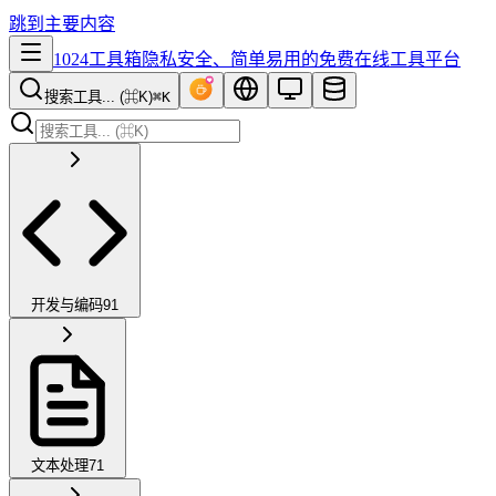
跳到主要内容
1024工具箱
隐私安全、简单易用的免费在线工具平台
搜索工具... (⌘K)
⌘K
开发与编码
91
文本处理
71