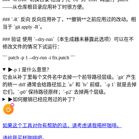
——从仓库根目录应用补丁时很方便。
### `-R` 反向 反向应用补丁，**撤销**之前应用过的改动。相
当于 `git apply -R`。
### 验证 使用 `--dry-run`（本生成器未暴露此选项）可以在不
修改文件的情况下试运行：
``` patch -p 1 --dry-run -i fix.patch ```
▶
-p 1 是什么意思？
它会从补丁里每个文件名中去掉一个前导路径层级。`git` 产生
的统一 diff 通常会给路径加上 `a/` 和 `b/` 前缀，`-p 1` 就是去掉
它们。`-p0` 保持路径原样；`-p2` 去掉两个层级。
▶
如何撤销已经应用过的补丁？
如果这个工具对你有帮助的话，请考虑请我喝杯咖啡。
请给我买杯咖啡吧。