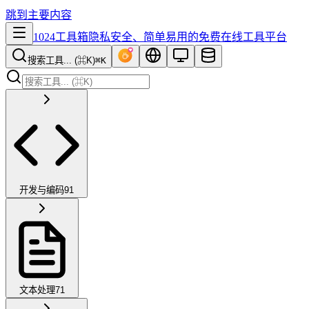
跳到主要内容
1024工具箱
隐私安全、简单易用的免费在线工具平台
搜索工具... (⌘K)
⌘K
开发与编码
91
文本处理
71