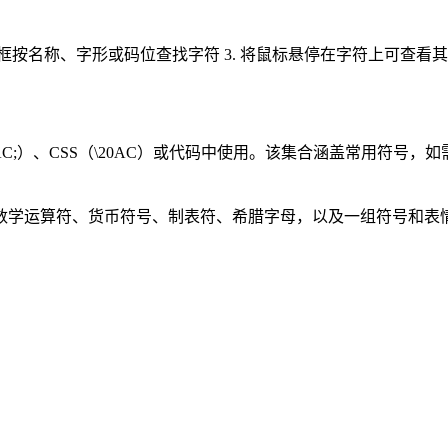
框按名称、字形或码位查找字符 3. 将鼠标悬停在字符上可查看其官方 
0AC;）、CSS（\20AC）或代码中使用。该集合涵盖常用符号，如
数学运算符、货币符号、制表符、希腊字母，以及一组符号和表