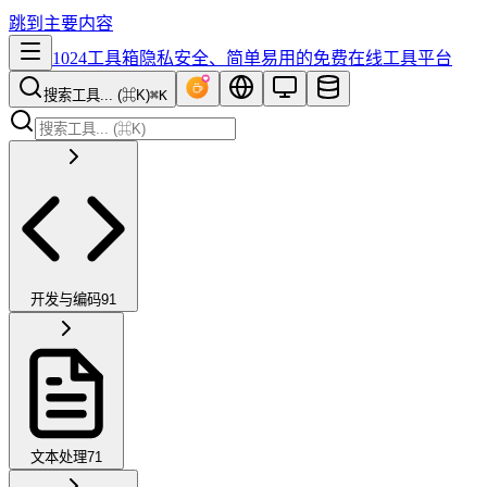
跳到主要内容
1024工具箱
隐私安全、简单易用的免费在线工具平台
搜索工具... (⌘K)
⌘K
开发与编码
91
文本处理
71