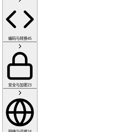
编码与转换
45
安全与加密
23
网络与运维
24