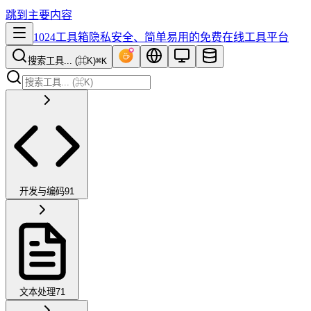
跳到主要内容
1024工具箱
隐私安全、简单易用的免费在线工具平台
搜索工具... (⌘K)
⌘K
开发与编码
91
文本处理
71