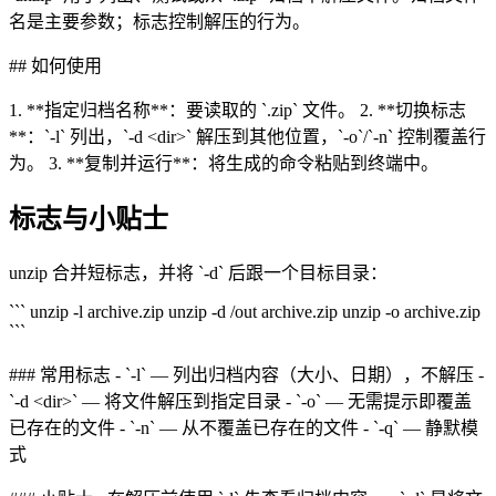
名是主要参数；标志控制解压的行为。
## 如何使用
1. **指定归档名称**：要读取的 `.zip` 文件。 2. **切换标志
**：`-l` 列出，`-d <dir>` 解压到其他位置，`-o`/`-n` 控制覆盖行
为。 3. **复制并运行**：将生成的命令粘贴到终端中。
标志与小贴士
unzip 合并短标志，并将 `-d` 后跟一个目标目录：
``` unzip -l archive.zip unzip -d /out archive.zip unzip -o archive.zip
```
### 常用标志 - `-l` — 列出归档内容（大小、日期），不解压 -
`-d <dir>` — 将文件解压到指定目录 - `-o` — 无需提示即覆盖
已存在的文件 - `-n` — 从不覆盖已存在的文件 - `-q` — 静默模
式