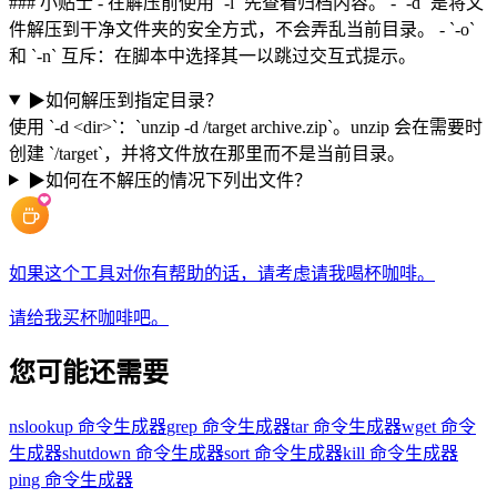
### 小贴士 - 在解压前使用 `-l` 先查看归档内容。 - `-d` 是将文
件解压到干净文件夹的安全方式，不会弄乱当前目录。 - `-o`
和 `-n` 互斥：在脚本中选择其一以跳过交互式提示。
▶
如何解压到指定目录？
使用 `-d <dir>`：`unzip -d /target archive.zip`。unzip 会在需要时
创建 `/target`，并将文件放在那里而不是当前目录。
▶
如何在不解压的情况下列出文件？
如果这个工具对你有帮助的话，请考虑请我喝杯咖啡。
请给我买杯咖啡吧。
您可能还需要
nslookup 命令生成器
grep 命令生成器
tar 命令生成器
wget 命令
生成器
shutdown 命令生成器
sort 命令生成器
kill 命令生成器
ping 命令生成器